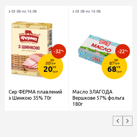
з 03.08 по 16.08
з 03.08 по 16.08
-32
-22
%
%
99
99
30
87
грн
грн
20
68
99
98
грн
грн
Сир ФЕРМА плавлений
Масло ЗЛАГОДА
з Шинкою 35% 70г
Вершкове 57% фольга
180г