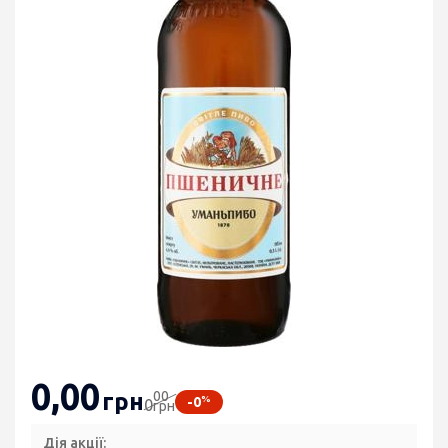
0
,00
00
грн
%
-0
0
грн
Дія акції: