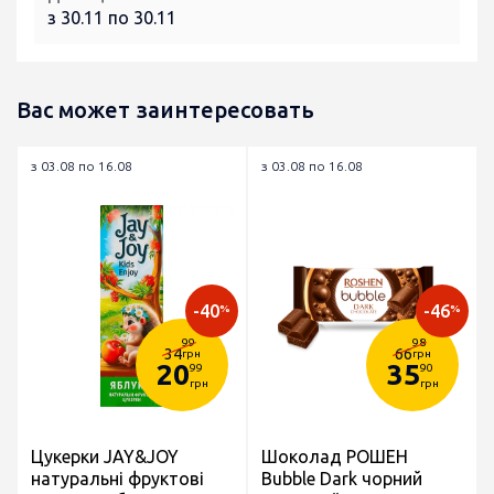
з 30.11 по 30.11
Вас может заинтересовать
з 03.08 по 16.08
з 03.08 по 16.08
-40
-46
%
%
99
98
34
66
грн
грн
20
35
99
90
грн
грн
Цукерки JAY&JOY
Шоколад РОШЕН
натуральні фруктові
Bubble Dark чорний