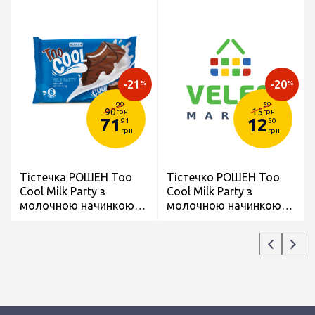
-21
-20
%
%
99
59
90
15
грн
грн
71
12
91
50
грн
грн
Тістечка РОШЕН Too
Тістечко РОШЕН Too
Cool Milk Party з
Cool Milk Party з
молочною начинкою
молочною начинкою
бісквітні глазуровані
бісквітне глазуроване
6*45г/270г
45г