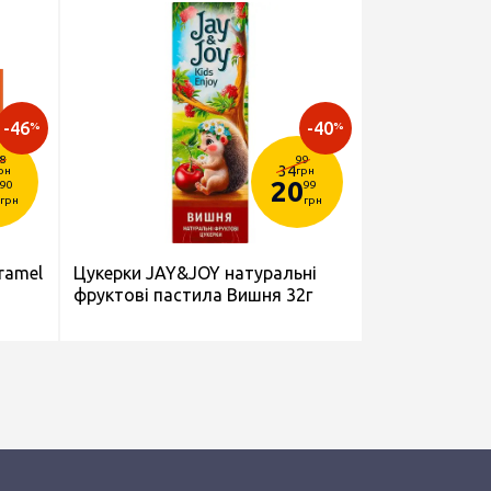
-46
-40
%
%
8
99
34
рн
грн
20
90
99
грн
грн
ramel
Цукерки JAY&JOY натуральні
фруктові пастила Вишня 32г