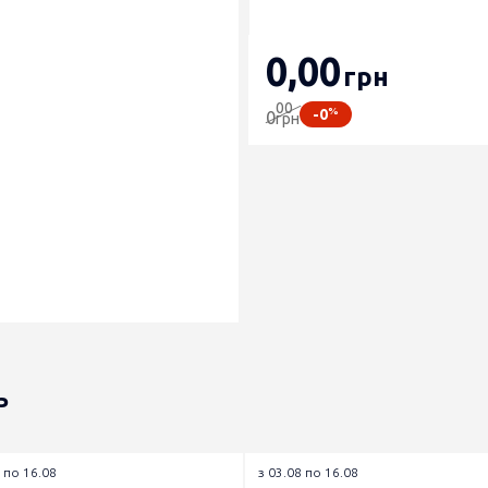
0
,00
грн
00
%
-0
0
грн
ь
 по 16.08
з 03.08 по 16.08