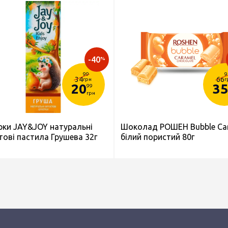
-40
%
99
9
34
66
грн
г
20
35
99
грн
рки JAY&JOY натуральні
Шоколад РОШЕН Bubble Ca
тові пастила Грушева 32г
білий пористий 80г