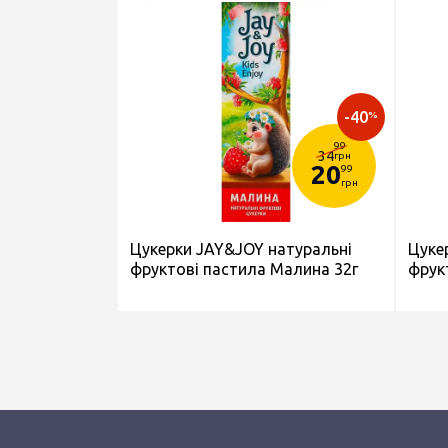
-40
%
99
34
грн
20
99
грн
Цукерки JAY&JOY натуральні
Цуке
фруктові пастила Малина 32г
фрук