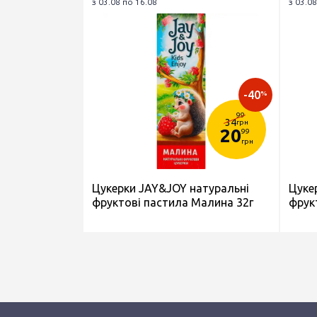
з 03.08 по 16.08
з 03.08
-40
%
99
34
грн
20
99
грн
Цукерки JAY&JOY натуральні
Цуке
фруктові пастила Малина 32г
фрук