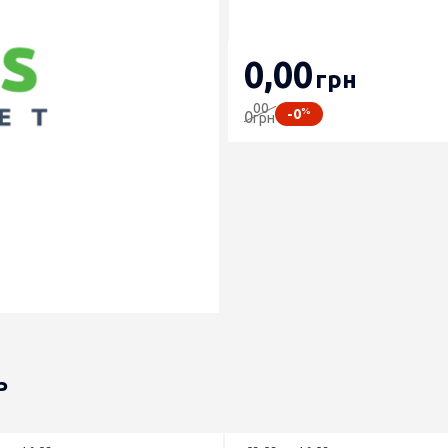
0
,00
грн
00
%
-0
0
грн
ь