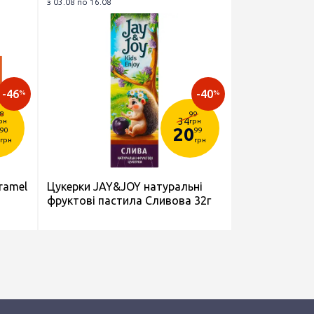
з 03.08 по 16.08
-46
-40
%
%
8
99
34
рн
грн
20
90
99
грн
грн
ramel
Цукерки JAY&JOY натуральні
фруктові пастила Сливова 32г