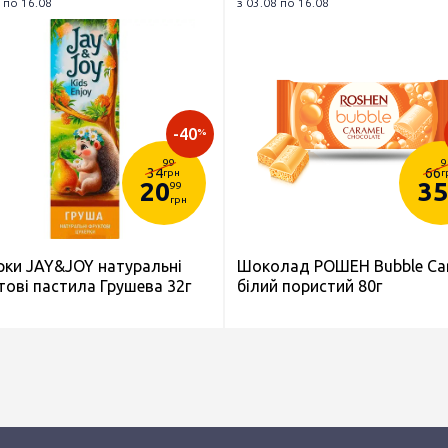
 по 16.08
з 03.08 по 16.08
-40
%
99
9
34
66
грн
г
20
35
99
грн
рки JAY&JOY натуральні
Шоколад РОШЕН Bubble Ca
тові пастила Грушева 32г
білий пористий 80г