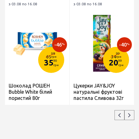
з 03.08 по 16.08
з 03.08 по 16.08
-46
-40
%
%
98
99
65
34
грн
грн
35
20
90
99
грн
грн
Шоколад РОШЕН
Цукерки JAY&JOY
Bubble White білий
натуральні фруктові
пористий 80г
пастила Сливова 32г