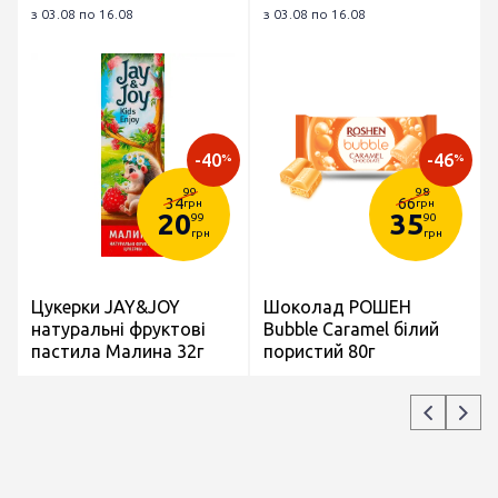
з 03.08 по 16.08
з 03.08 по 16.08
-40
-46
%
%
99
98
34
66
грн
грн
20
35
99
90
грн
грн
Цукерки JAY&JOY
Шоколад РОШЕН
натуральні фруктові
Bubble Caramel білий
пастила Малина 32г
пористий 80г