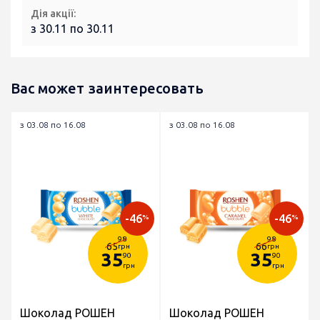
Дія акції:
з 30.11 по 30.11
Вас может заинтересовать
з 03.08 по 16.08
з 03.08 по 16.08
-46
-46
%
%
98
98
65
66
грн
грн
35
35
90
90
грн
грн
Шоколад РОШЕН
Шоколад РОШЕН