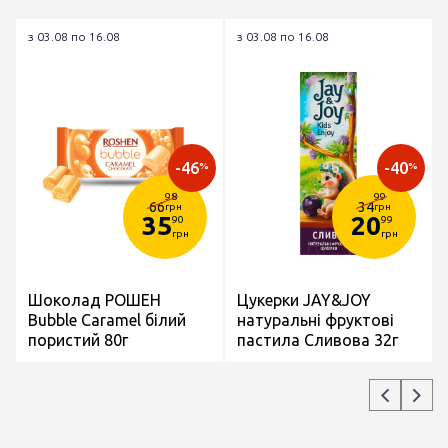
з 03.08 по 16.08
з 03.08 по 16.08
-46
-40
%
%
98
99
66
34
грн
грн
35
20
90
99
грн
грн
Шоколад РОШЕН
Цукерки JAY&JOY
Bubble Caramel білий
натуральні фруктові
пористий 80г
пастила Сливова 32г