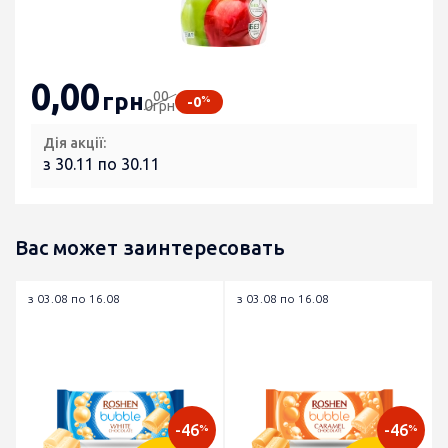
0
,00
00
грн
%
-0
0
грн
Дія акції:
з 30.11 по 30.11
Вас может заинтересовать
з 03.08 по 16.08
з 03.08 по 16.08
-46
-46
%
%