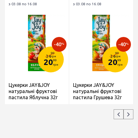
з 03.08 по 16.08
з 03.08 по 16.08
-40
-40
%
%
99
99
34
34
грн
грн
20
20
99
99
грн
грн
Цукерки JAY&JOY
Цукерки JAY&JOY
натуральні фруктові
натуральні фруктові
пастила Яблучна 32г
пастила Грушева 32г