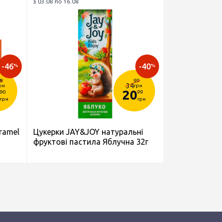
з 03.08 по 16.08
-46
-40
%
%
8
99
34
рн
грн
20
90
99
грн
грн
ramel
Цукерки JAY&JOY натуральні
фруктові пастила Яблучна 32г