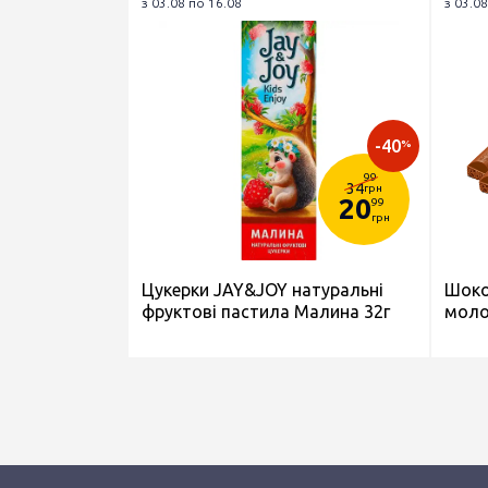
з 03.08 по 16.08
з 03.08
-40
%
99
34
грн
20
99
грн
Цукерки JAY&JOY натуральні
Шоко
фруктові пастила Малина 32г
моло