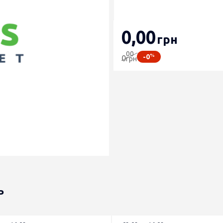
0
,00
грн
00
%
-0
0
грн
ь