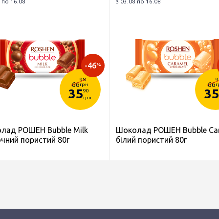
 по 16.08
з 03.08 по 16.08
-46
%
98
9
66
66
грн
г
35
35
90
грн
лад РОШЕН Bubble Milk
Шоколад РОШЕН Bubble Ca
чний пористий 80г
білий пористий 80г