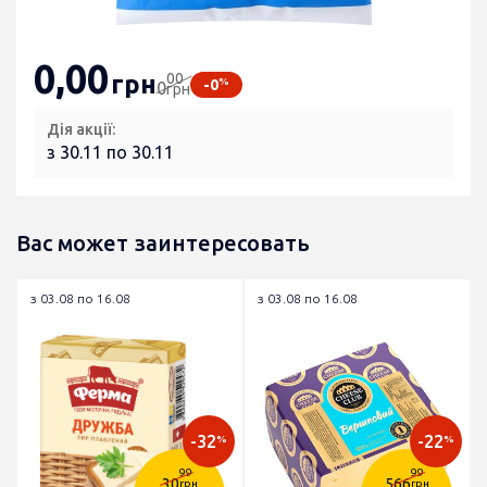
0
,00
00
грн
%
-0
0
грн
Дія акції:
з 30.11 по 30.11
Вас может заинтересовать
з 03.08 по 16.08
з 03.08 по 16.08
-32
-22
%
%
99
99
30
566
грн
грн