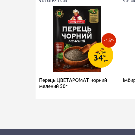
з 03.08 по 16.08
з 03.08
-15
%
69
40
грн
34
60
грн
Перець ЦВЕТАРОМАТ чорний
Імби
мелений 50г