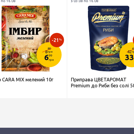
 по 16.08
з 03.08 по 16.08
-21
%
89
6
8
42
грн
г
6
33
99
грн
р CARA MIX мелений 10г
Приправа ЦВЕТАРОМАТ
Premium до Риби без солі 5