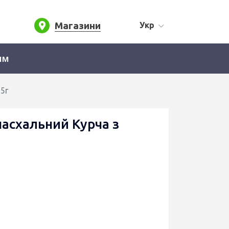
Магазини
Укр
ям
5г
асхальний Курча з