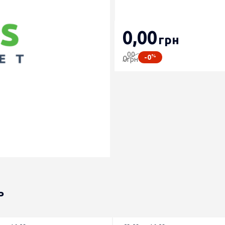
0
,00
грн
00
%
-0
0
грн
ь