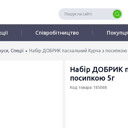
кції
Співробітництво
Покупц
уси, Спеції
Набір ДОБРИК пасхальний Курча з посипкою 
Набір ДОБРИК п
посипкою 5г
Код товара: 185068