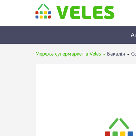
А
Мережа супермаркетів Veles
Бакалія
Со