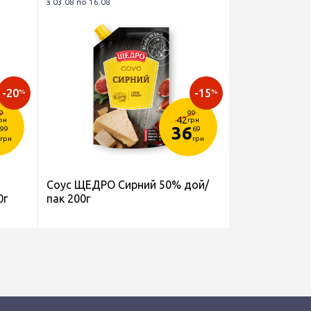
з 03.08 по 16.08
-20
-15
%
%
9
99
42
рн
грн
36
99
69
грн
грн
Cоус ЩЕДРО Сирний 50% дой/
0г
пак 200г