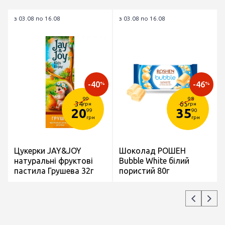
з 03.08 по 16.08
з 03.08 по 16.08
-40
-46
%
%
99
98
34
65
грн
грн
20
35
99
90
грн
грн
Цукерки JAY&JOY
Шоколад РОШЕН
натуральні фруктові
Bubble White білий
пастила Грушева 32г
пористий 80г