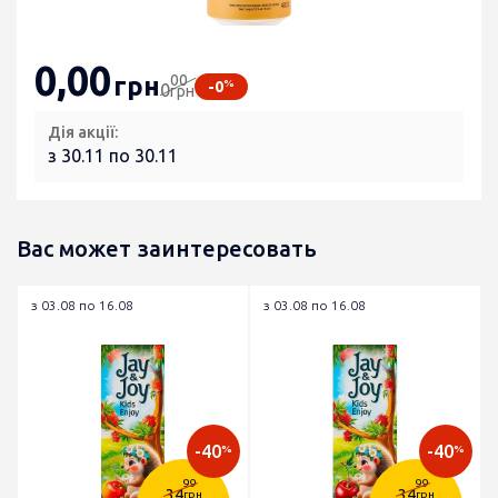
0
,00
00
грн
%
-0
0
грн
Дія акції:
з 30.11 по 30.11
Вас может заинтересовать
з 03.08 по 16.08
з 03.08 по 16.08
-40
-40
%
%
99
99
34
34
грн
грн