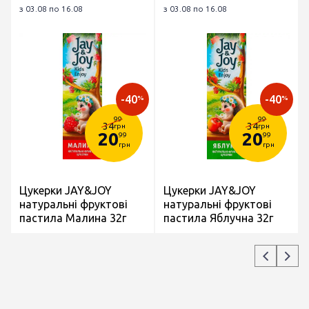
з 03.08 по 16.08
з 03.08 по 16.08
-40
-40
%
%
99
99
34
34
грн
грн
20
20
99
99
грн
грн
Цукерки JAY&JOY
Цукерки JAY&JOY
натуральні фруктові
натуральні фруктові
пастила Малина 32г
пастила Яблучна 32г