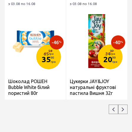
з 03.08 по 16.08
з 03.08 по 16.08
-46
-40
%
%
98
99
65
34
грн
грн
35
20
90
99
грн
грн
Шоколад РОШЕН
Цукерки JAY&JOY
Bubble White білий
натуральні фруктові
пористий 80г
пастила Вишня 32г