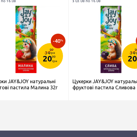
 по 16.08
з 03.08 по 16.08
-40
%
99
9
34
34
грн
г
20
20
99
грн
рки JAY&JOY натуральні
Цукерки JAY&JOY натураль
тові пастила Малина 32г
фруктові пастила Сливова 