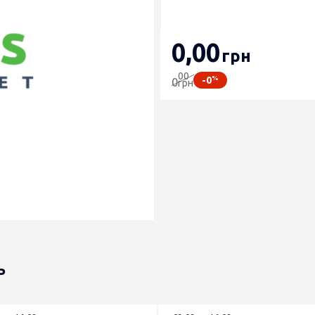
0
,00
грн
00
%
-0
0
грн
ь