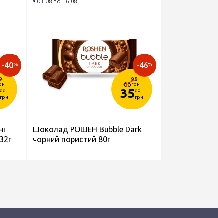
з 03.08 по 16.08
-40
-46
%
%
9
98
66
рн
грн
35
99
90
грн
грн
ні
Шоколад РОШЕН Bubble Dark
32г
чорний пористий 80г