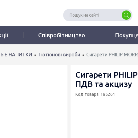
кції
Співробітництво
Покупц
ЫЕ НАПИТКИ
Тютюнові вироби
Сигарети PHILIP MORRI
Сигарети PHILIP
ПДВ та акцизу
Код товара: 185261