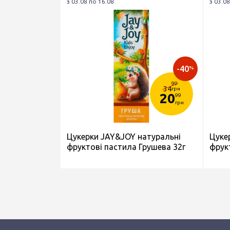
з 03.08 по 16.08
з 03.08
-40
%
99
34
грн
20
99
грн
Цукерки JAY&JOY натуральні
Цуке
фруктові пастила Грушева 32г
фрук