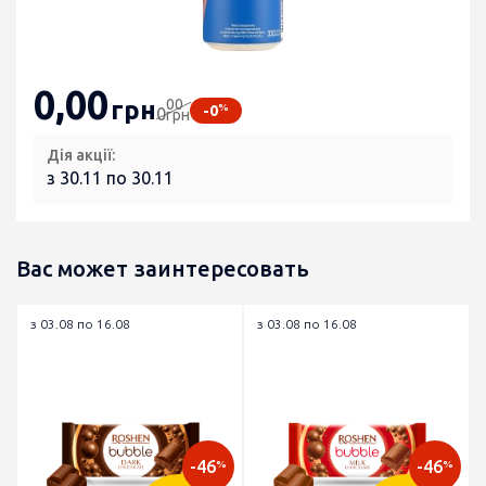
0
,00
00
грн
%
-0
0
грн
Дія акції:
з 30.11 по 30.11
Вас может заинтересовать
з 03.08 по 16.08
з 03.08 по 16.08
-46
-46
%
%