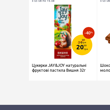
з 03.08 по 16.08
з 03.08
-40
%
99
34
грн
20
99
грн
Цукерки JAY&JOY натуральні
Шоко
фруктові пастила Вишня 32г
моло