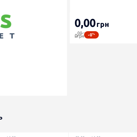
0
,00
грн
00
%
-0
0
грн
ь