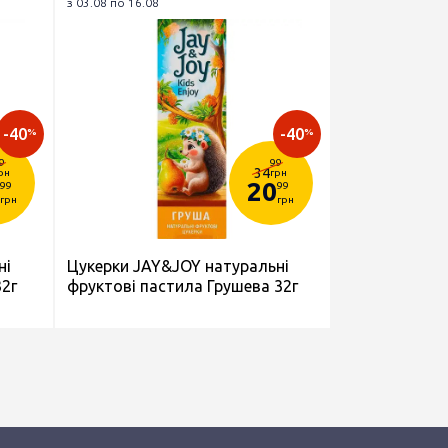
з 03.08 по 16.08
-40
-40
%
%
9
99
34
рн
грн
20
99
99
грн
грн
ні
Цукерки JAY&JOY натуральні
32г
фруктові пастила Грушева 32г