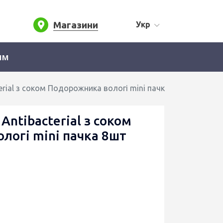
Магазини
Укр
ям
erial з соком Подорожника вологі mini пачка 8шт
Antibacterial з соком
логі mini пачка 8шт