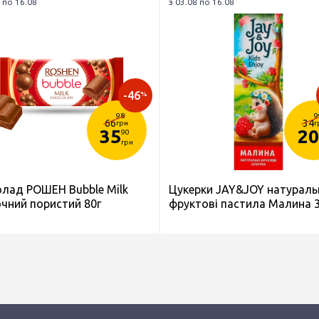
 по 16.08
з 03.08 по 16.08
-46
%
98
9
66
34
грн
г
35
20
90
грн
лад РОШЕН Bubble Milk
Цукерки JAY&JOY натураль
чний пористий 80г
фруктові пастила Малина 