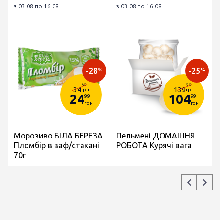
з 03.08 по 16.08
з 03.08 по 16.08
-28
-25
%
%
69
99
34
139
грн
грн
24
104
99
99
грн
грн
Морозиво БІЛА БЕРЕЗА
Пельмені ДОМАШНЯ
Пломбір в ваф/стакані
РОБОТА Курячі вага
70г