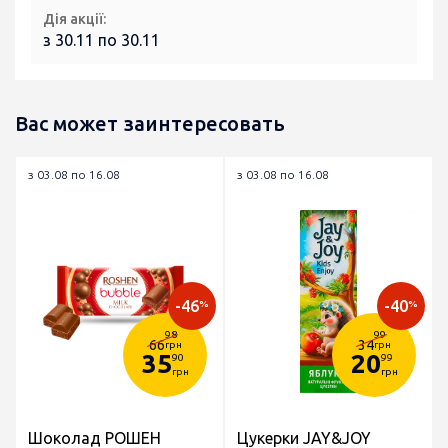
Дія акції:
з 30.11 по 30.11
Вас может заинтересовать
з 03.08 по 16.08
з 03.08 по 16.08
-46
-40
%
%
98
99
66
34
грн
грн
35
20
90
99
грн
грн
Шоколад РОШЕН
Цукерки JAY&JOY