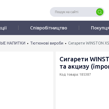
кції
Співробітництво
Покупц
ЫЕ НАПИТКИ
Тютюнові вироби
Сигарети WINSTON XSty
Сигарети WINST
та акцизу (impo
Код товара: 185387