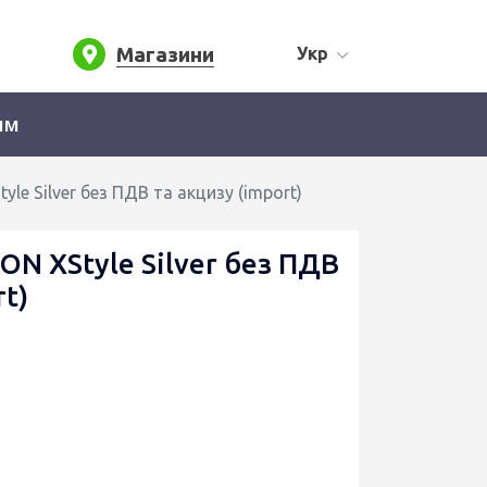
Магазини
Укр
ям
le Silver без ПДВ та акцизу (import)
ON XStyle Silver без ПДВ
rt)