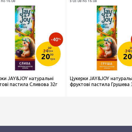
 по 16.08
з 03.08 по 16.08
-40
%
99
9
34
34
грн
г
20
20
99
грн
рки JAY&JOY натуральні
Цукерки JAY&JOY натураль
тові пастила Сливова 32г
фруктові пастила Грушева 