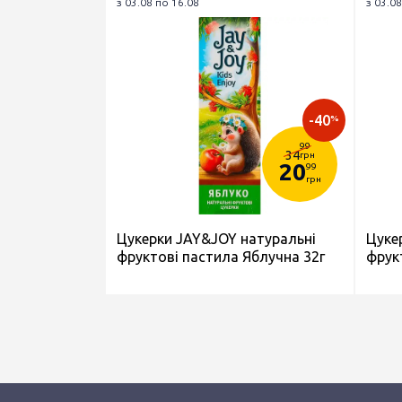
з 03.08 по 16.08
з 03.08
-40
%
99
34
грн
20
99
грн
Цукерки JAY&JOY натуральні
Цуке
фруктові пастила Яблучна 32г
фрук