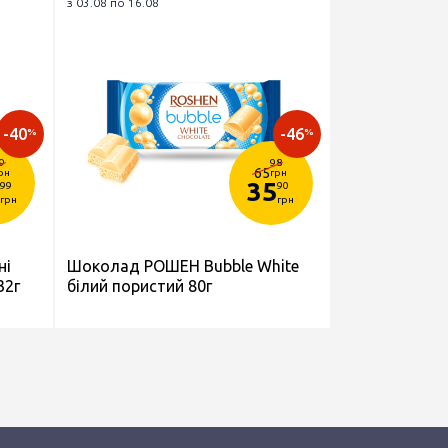
з 03.08 по 16.08
-40
-46
%
%
9
98
65
рн
грн
35
99
90
грн
грн
ні
Шоколад РОШЕН Bubble White
32г
білий пористий 80г