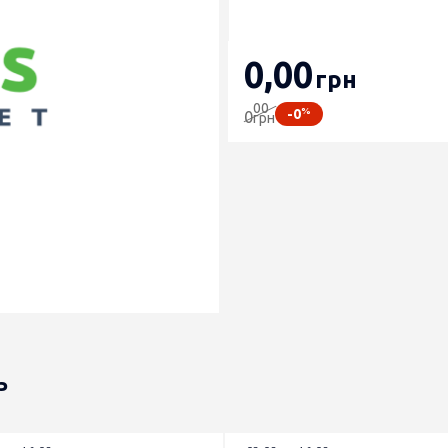
0
,00
грн
00
%
-0
0
грн
ь