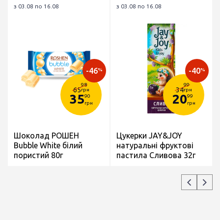
з 03.08 по 16.08
з 03.08 по 16.08
-46
-40
%
%
98
99
65
34
грн
грн
35
20
90
99
грн
грн
Шоколад РОШЕН
Цукерки JAY&JOY
Bubble White білий
натуральні фруктові
пористий 80г
пастила Сливова 32г