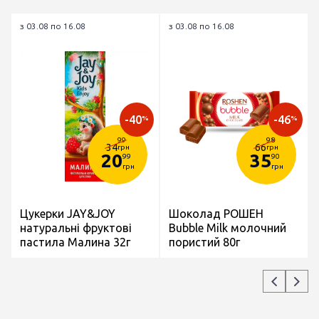
з 03.08 по 16.08
з 03.08 по 16.08
-40
-46
%
%
99
98
34
66
грн
грн
20
35
99
90
грн
грн
Цукерки JAY&JOY
Шоколад РОШЕН
натуральні фруктові
Bubble Milk молочний
пастила Малина 32г
пористий 80г