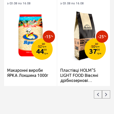
з 03.08 по 16.08
з 03.08 по 16.08
-15
-25
%
%
99
99
52
50
грн
грн
44
37
99
99
грн
грн
Макаронні вироби
Пластівці HOLM"S
ЯРКА Локшина 1000г
LIGHT FOOD Вівсяні
дрібнозернові
швидкого
приготування
паперовий пакет 500г