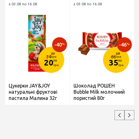
з 03.08 по 16.08
з 03.08 по 16.08
-40
-46
%
%
99
98
34
66
грн
грн
20
35
99
90
грн
грн
Цукерки JAY&JOY
Шоколад РОШЕН
натуральні фруктові
Bubble Milk молочний
пастила Малина 32г
пористий 80г