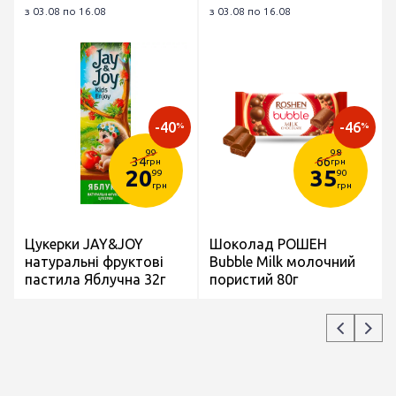
з 03.08 по 16.08
з 03.08 по 16.08
-40
-46
%
%
99
98
34
66
грн
грн
20
35
99
90
грн
грн
Цукерки JAY&JOY
Шоколад РОШЕН
натуральні фруктові
Bubble Milk молочний
пастила Яблучна 32г
пористий 80г