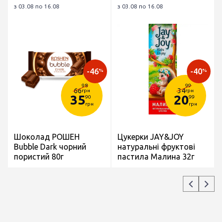
з 03.08 по 16.08
з 03.08 по 16.08
-46
-40
%
%
98
99
66
34
грн
грн
35
20
90
99
грн
грн
Шоколад РОШЕН
Цукерки JAY&JOY
Bubble Dark чорний
натуральні фруктові
пористий 80г
пастила Малина 32г