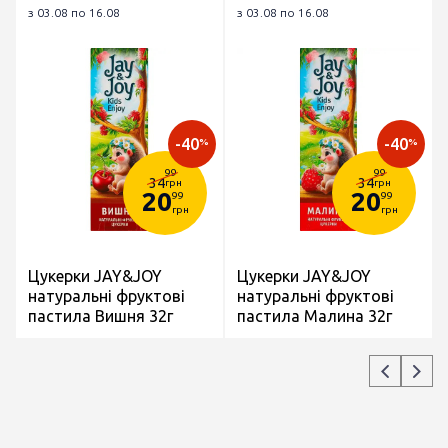
з 03.08 по 16.08
з 03.08 по 16.08
-40
-40
%
%
99
99
34
34
грн
грн
20
20
99
99
грн
грн
Цукерки JAY&JOY
Цукерки JAY&JOY
натуральні фруктові
натуральні фруктові
пастила Вишня 32г
пастила Малина 32г