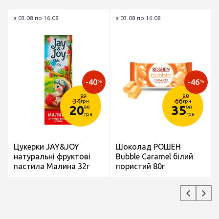
з 03.08 по 16.08
з 03.08 по 16.08
-40
-46
%
%
99
98
34
66
грн
грн
20
35
99
90
грн
грн
Цукерки JAY&JOY
Шоколад РОШЕН
натуральні фруктові
Bubble Caramel білий
пастила Малина 32г
пористий 80г