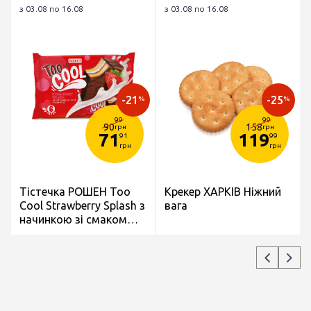
з 03.08 по 16.08
з 03.08 по 16.08
-21
-25
%
%
99
99
90
158
грн
грн
71
119
91
99
грн
грн
Тістечка РОШЕН Toо
Крекер ХАРКІВ Ніжний
Cool Strawberry Splash з
вага
начинкою зі смаком
Полуниця- крем
бісквітні глазуровані
6*45г/270г