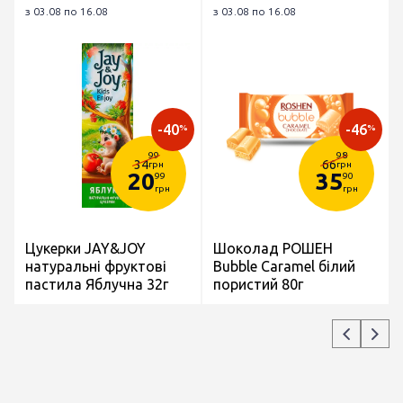
з 03.08 по 16.08
з 03.08 по 16.08
-40
-46
%
%
99
98
34
66
грн
грн
20
35
99
90
грн
грн
Цукерки JAY&JOY
Шоколад РОШЕН
натуральні фруктові
Bubble Caramel білий
пастила Яблучна 32г
пористий 80г