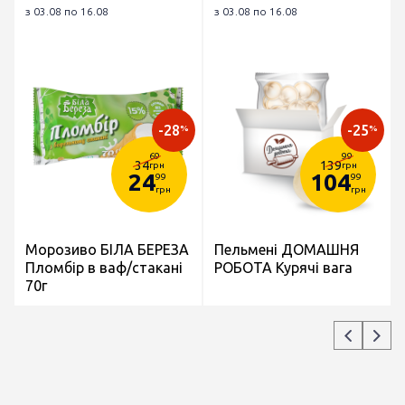
з 03.08 по 16.08
з 03.08 по 16.08
-28
-25
%
%
69
99
34
139
грн
грн
24
104
99
99
грн
грн
Морозиво БІЛА БЕРЕЗА
Пельмені ДОМАШНЯ
Пломбір в ваф/стакані
РОБОТА Курячі вага
70г