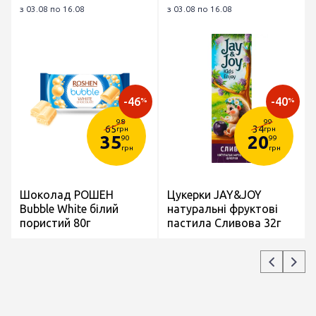
з 03.08 по 16.08
з 03.08 по 16.08
-46
-40
%
%
98
99
65
34
грн
грн
35
20
90
99
грн
грн
Шоколад РОШЕН
Цукерки JAY&JOY
Bubble White білий
натуральні фруктові
пористий 80г
пастила Сливова 32г