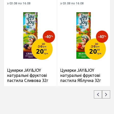
з 03.08 по 16.08
з 03.08 по 16.08
-40
-40
%
%
99
99
34
34
грн
грн
20
20
99
99
грн
грн
Цукерки JAY&JOY
Цукерки JAY&JOY
натуральні фруктові
натуральні фруктові
пастила Сливова 32г
пастила Яблучна 32г