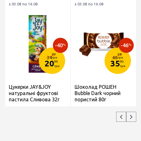
з 03.08 по 16.08
з 03.08 по 16.08
-40
-46
%
%
99
98
34
66
грн
грн
20
35
99
90
грн
грн
Цукерки JAY&JOY
Шоколад РОШЕН
натуральні фруктові
Bubble Dark чорний
пастила Сливова 32г
пористий 80г