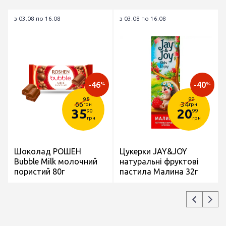
з 03.08 по 16.08
з 03.08 по 16.08
-46
-40
%
%
98
99
66
34
грн
грн
35
20
90
99
грн
грн
Шоколад РОШЕН
Цукерки JAY&JOY
Bubble Milk молочний
натуральні фруктові
пористий 80г
пастила Малина 32г