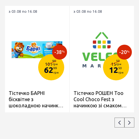
з 03.08 по 16.08
з 03.08 по 16.08
-38
-20
%
%
99
59
101
15
грн
грн
62
12
99
50
грн
грн
Тістечко БАРНІ
Тістечко РОШЕН Too
бісквітне з
Cool Choco Fest з
шоколадною начинкою
начинкою зі смаком
150г
Шоколаду бісквітне
глазуроване 45г