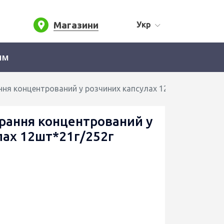
Магазини
Укр
ям
ання концентрований у розчиних капсулах 12шт*21г/252г
прання концентрований у
лах 12шт*21г/252г