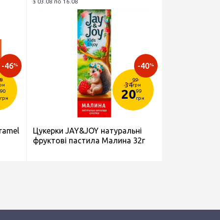
з 03.08 по 16.08
-46
-40
%
%
8
99
34
рн
грн
20
90
99
грн
грн
ramel
Цукерки JAY&JOY натуральні
фруктові пастила Малина 32г