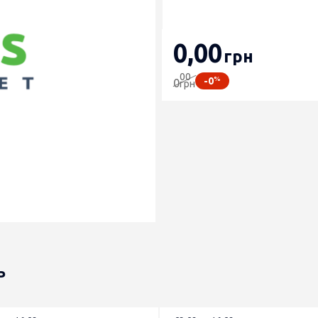
0
,00
грн
00
%
-0
0
грн
ь