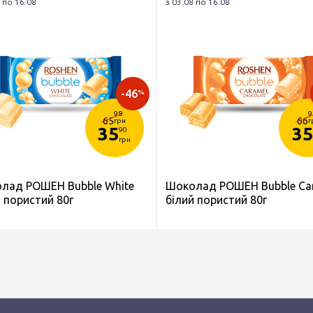
 по 16.08
з 03.08 по 16.08
-46
%
98
9
65
66
грн
г
35
35
90
грн
лад РОШЕН Bubble White
Шоколад РОШЕН Bubble Ca
 пористий 80г
білий пористий 80г