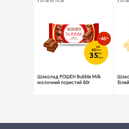
з 03.08 по 16.08
з 03.08
-46
%
98
66
грн
35
90
грн
Шоколад РОШЕН Bubble Milk
Шоко
молочний пористий 80г
білий