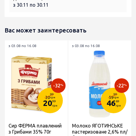
з 30.11 по 30.11
Вас может заинтересовать
з 03.08 по 16.08
з 03.08 по 16.08
-32
-22
%
%
99
99
30
59
грн
грн
20
46
99
69
грн
грн
Сир ФЕРМА плавлений
Молоко ЯГОТИНСЬКЕ
з Грибами 35% 70г
пастеризоване 2,6% пл/