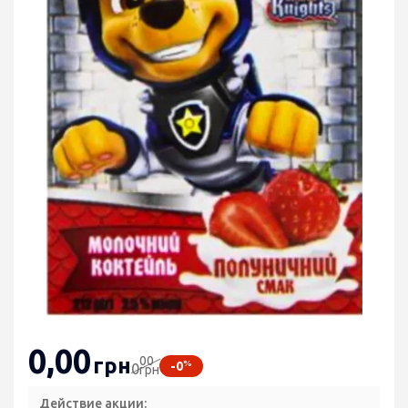
0
,00
00
грн
%
-0
0
грн
Действие акции: