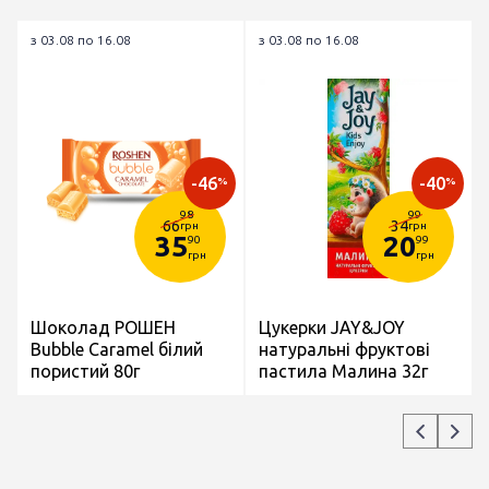
з 03.08 по 16.08
з 03.08 по 16.08
-46
-40
%
%
98
99
66
34
грн
грн
35
20
90
99
грн
грн
Шоколад РОШЕН
Цукерки JAY&JOY
Bubble Caramel білий
натуральні фруктові
пористий 80г
пастила Малина 32г