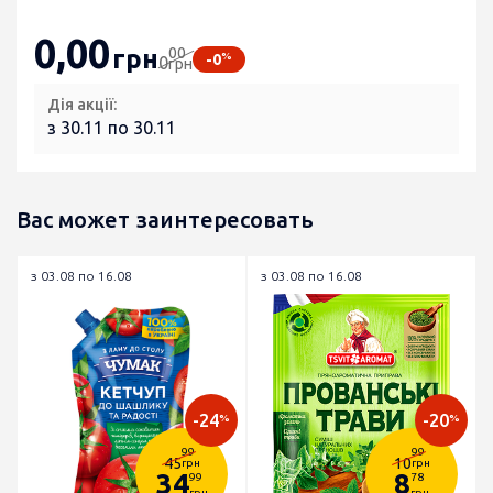
0
,00
00
грн
%
-0
0
грн
Дія акції:
з 30.11 по 30.11
Вас может заинтересовать
з 03.08 по 16.08
з 03.08 по 16.08
-24
-20
%
%
99
99
45
10
грн
грн
34
8
99
78
грн
грн