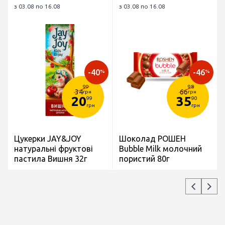
з 03.08 по 16.08
з 03.08 по 16.08
-40
-46
%
%
99
98
34
66
грн
грн
20
35
99
90
грн
грн
Цукерки JAY&JOY
Шоколад РОШЕН
натуральні фруктові
Bubble Milk молочний
пастила Вишня 32г
пористий 80г