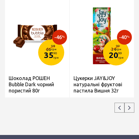
-46
-40
%
%
98
99
66
34
грн
грн
35
20
90
99
грн
грн
Шоколад РОШЕН
Цукерки JAY&JOY
Bubble Dark чорний
натуральні фруктові
пористий 80г
пастила Вишня 32г