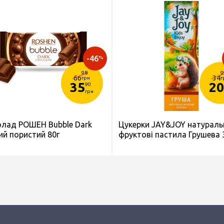
-46
%
98
9
66
34
грн
г
35
20
90
грн
лад РОШЕН Bubble Dark
Цукерки JAY&JOY натураль
ий пористий 80г
фруктові пастила Грушева 