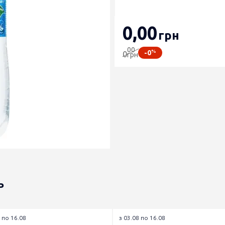
0
,00
грн
00
%
-0
0
грн
ь
 по 16.08
з 03.08 по 16.08