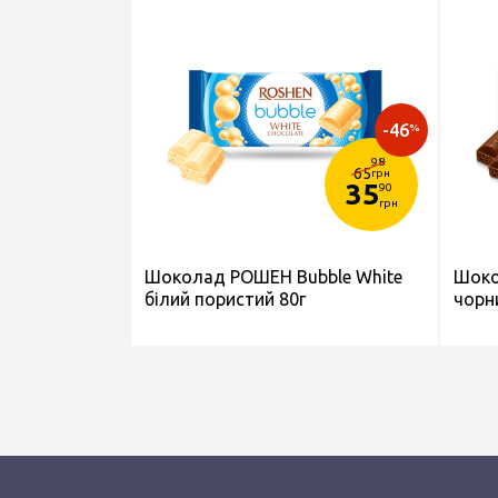
-46
%
98
65
грн
35
90
грн
Шоколад РОШЕН Bubble White
Шоко
білий пористий 80г
чорн