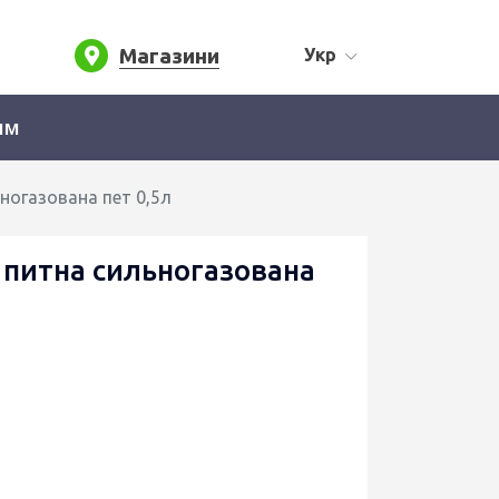
Магазини
Укр
ям
огазована пет 0,5л
питна сильногазована