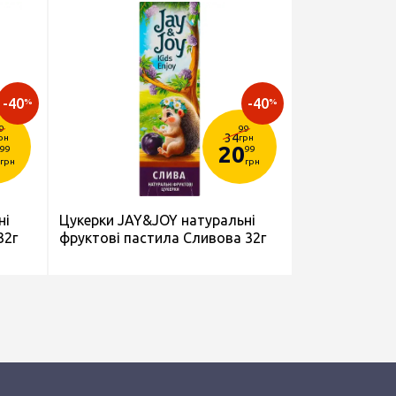
-40
-40
%
%
9
99
34
рн
грн
20
99
99
грн
грн
ні
Цукерки JAY&JOY натуральні
32г
фруктові пастила Сливова 32г