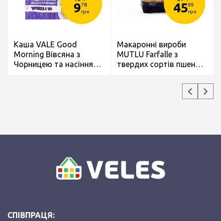
9
45
78
99
грн
грн
Каша VALE Good
Макаронні вироби
Morning Вівсяна з
MUTLU Farfalle з
Чорницею та насінням
твердих сортів пшениці
Чія миттєвого
500г
приготування 40г
СПІВПРАЦЯ: