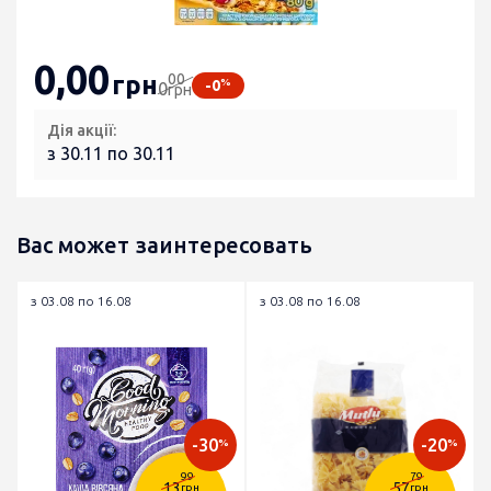
0
,00
00
грн
%
-0
0
грн
Дія акції:
з 30.11 по 30.11
Вас может заинтересовать
з 03.08 по 16.08
з 03.08 по 16.08
-30
-20
%
%
99
79
13
57
грн
грн