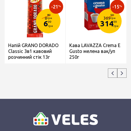
-21
-15
%
%
89
99
8
369
грн
грн
6
314
99
99
грн
грн
Напій GRANO DORADO
Кава LAVAZZA Crema E
Classic 3в1 кавовий
Gusto мелена вак/уп
розчинний стік 13г
250г