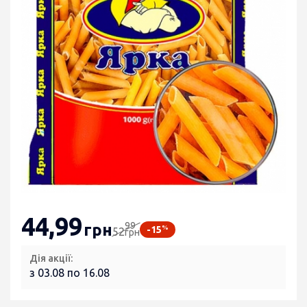
44
,99
99
грн
%
-15
52
грн
Дія акції:
з 03.08 по 16.08