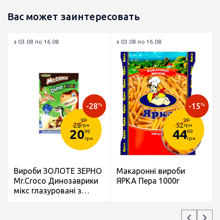
Вас может заинтересовать
з 03.08 по 16.08
з 03.08 по 16.08
-28
-15
%
%
99
99
28
52
грн
грн
20
44
99
99
грн
грн
Вироби ЗОЛОТЕ ЗЕРНО
Макаронні вироби
Mr.Croco Динозаврики
ЯРКА Пера 1000г
мікс глазуровані з
Какао та Молоком 80г